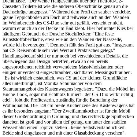
Dichtmasse. "Der weiße Hängeschrank über der Thetford-C2-
Cassetten-Toilette ist wie die anderen Oberschränke genau an die
Dachschräge angepasst." Während dem Profi der sauber verklebte,
graue Teppichboden am Dach und teilweise auch an den Wänden
im Wohnbereich des CS-Duo sehr gut gefällt, versteht er nicht,
warum er auch an der Decke im Bad klebt. Hier befürchtet Kies bei
häufigem Gebrauch der Dusche Stockflecken: "Eine feste
Kunststoffoberfläche, etwa wie an den Wänden der Nasszelle,
würde ich bevorzugen". Dennoch fällt das Fazit gut aus. "Insgesamt
hat CS-Reisemobile sehr viel Wert auf Praktisches gelegt."
Handlungsbedarf sieht er nur noch bei verschiedenen Details, die
überwiegend das Design betreffen, etwa an den bereits
angesprochenen reichlich verwendeten Massivholzkanten oder
einigen unverdeckt eingeschraubten, sichtbaren Messingschrauben.
"Es ist wirklich erstaunlich, was CS auf der kleinen Grundfläche
alles unterbringt", ist Monika Schumacher von dem
Stauraumangebot des Kastenwagens begeistert. "Dazu die Möbel im
Buche-Look, sogar mit Echtholz furniert - der CS-Duo wirkt richtig
edel". lobt die Profitesterin, zuständig für die Burteilung der
Wohnqualität. Die 148 cm breite Küchenzeile des Kastenwagens hat
es ihr besonders angetan: "Der Zweiflammkocher ist für ein Mobil
dieser Größenordnung in Ordnung, und das rechteckige Spülbecken
daneben ist groß und vor allem tief genug, um unter den stabilen
Wasserhahn einen Topf zu stellen - keine Selbstverständlichkeit.
Beide sind eingelassen und mit einer Glasabdeckung versehen".