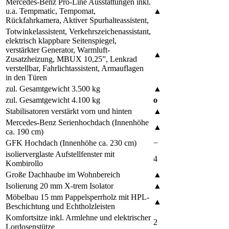
Mercedes-Benz Pro-Line Ausstattungen inkl.
u.a. Tempmatic, Tempomat,
▲
Rückfahrkamera, Aktiver Spurhalteassistent,
Totwinkelassistent, Verkehrszeichenassistant,
elektrisch klappbare Seitenspiegel,
verstärkter Generator, Warmluft-
▲
Zusatzheizung, MBUX 10,25”, Lenkrad
verstellbar, Fahrlichtassistent, Armauflagen
in den Türen
zul. Gesamtgewicht 3.500 kg
▲
zul. Gesamtgewicht 4.100 kg
o
Stabilisatoren verstärkt vorn und hinten
▲
Mercedes-Benz Serienhochdach (Innenhöhe
▲
ca. 190 cm)
GFK Hochdach (Innenhöhe ca. 230 cm)
−
isolierverglaste Aufstellfenster mit
4
Kombirollo
Große Dachhaube im Wohnbereich
▲
Isolierung 20 mm X-trem Isolator
▲
Möbelbau 15 mm Pappelsperrholz mit HPL-
▲
Beschichtung und Echtholzleisten
Komfortsitze inkl. Armlehne und elektrischer
2
Lordosenstütze