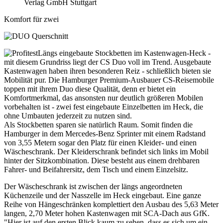
Verlag GmbH Stuttgart
Komfort für zwei
Längs eingebaute Stockbetten im Kastenwagen-Heck -
mit diesem Grundriss liegt der CS Duo voll im Trend. Ausgebaute
Kastenwagen haben ihren besonderen Reiz - schließlich bieten sie
Mobilität pur. Die Hamburger Premium-Ausbauer CS-Reisemobile
toppen mit ihrem Duo diese Qualität, denn er bietet ein
Komfortmerkmal, das ansonsten nur deutlich größeren Mobilen
vorbehalten ist - zwei fest eingebaute Einzelbetten im Heck, die
ohne Umbauten jederzeit zu nutzen sind.
Als Stockbetten sparen sie natürlich Raum. Somit finden die
Hamburger in dem Mercedes-Benz Sprinter mit einem Radstand
von 3,55 Metern sogar den Platz für einen Kleider- und einen
Wäscheschrank. Der Kleiderschrank befindet sich links im Mobil
hinter der Sitzkombination. Diese besteht aus einem drehbaren
Fahrer- und Beifahrersitz, dem Tisch und einem Einzelsitz.
Der Wäscheschrank ist zwischen der längs angeordneten
Küchenzeile und der Nasszelle im Heck eingebaut. Eine ganze
Reihe von Hängeschränken komplettiert den Ausbau des 5,63 Meter
langen, 2,70 Meter hohen Kastenwagen mit SCA-Dach aus GfK.
"Hier ist auf den ersten Blick kaum zu sehen, dass es sich um ein