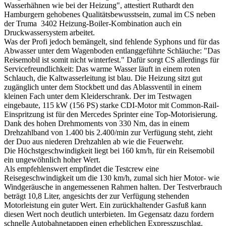
Wasserhähnen wie bei der Heizung", attestiert Ruthardt den
Hamburgern gehobenes Qualitätsbewusstsein, zumal im CS neben
der Truma 3402 Heizung-Boiler-Kombination auch ein
Druckwassersystem arbeitet.
Was der Profi jedoch bemängelt, sind fehlende Syphons und für das
Abwasser unter dem Wagenboden entlanggeführte Schläuche: "Das
Reisemobil ist somit nicht winterfest." Dafür sorgt CS allerdings für
Servicefreundlichkeit: Das warme Wasser läuft in einem roten
Schlauch, die Kaltwasserleitung ist blau. Die Heizung sitzt gut
zugänglich unter dem Stockbett und das Ablassventil in einem
kleinen Fach unter dem Kleiderschrank. Der im Testwagen
eingebaute, 115 kW (156 PS) starke CDI-Motor mit Common-Rail-
Einspritzung ist für den Mercedes Sprinter eine Top-Motorisierung.
Dank des hohen Drehmoments von 330 Nm, das in einem
Drehzahlband von 1.400 bis 2.400/min zur Verfügung steht, zieht
der Duo aus niederen Drehzahlen ab wie die Feuerwehr.
Die Höchstgeschwindigkeit liegt bei 160 km/h, für ein Reisemobil
ein ungewöhnlich hoher Wert.
Als empfehlenswert empfindet die Testcrew eine
Reisegeschwindigkeit um die 130 km/h, zumal sich hier Motor- wie
Windgeräusche in angemessenen Rahmen halten. Der Testverbrauch
beträgt 10,8 Liter, angesichts der zur Verfügung stehenden
Motorleistung ein guter Wert. Ein zurückhaltender Gasfuß kann
diesen Wert noch deutlich unterbieten. Im Gegensatz dazu fordern
schnelle Autobahnetappen einen erheblichen Expresszuschlag.