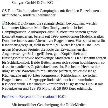
Stuttgart GmbH & Co. KG
CS Duo: Ein kompakter Campingbus mit ﬂexiblen Einzelbetten -
nicht neben-, sondern übereinander
Paare, die separate Betten bevorzugen, werden
kaum unter kürzeren Modellen fündig, auch nicht bei
Campingbussen. Ausbauspezialist CS bietet mit seinem gerade
komplett erneuerten, bereits seit 1996 angebotenen Modellklassiker
Duo eine interessante Alternative: Etagenbetten. Was sonst meist für
Kinder ausgelegt ist, stellt in dem 5,91 Meter langen Ausbau des
neuen Mercedes Sprinter die Koje der Erwachsenen dar.
Angemessen große Liegeflächen, gute Kopffreiheit und
Einstiegsbreite sowie hochwertige Matratzen aus Kaltschaum sorgen
für Schlafkomfort. Beide Betten lassen sich zudem hochklappen, so
dass ein stattliches Gepäckabteil entsteht. Rechts im Heck ist der
umgestaltete Waschraum mit Dusche platziert, davor die lange
Küchenzeile mit 90-Liter-Kompressor-Kühlschrank. Zwischen
Etagenbetten und Sitzgruppe findet sich noch ein raumhoher
Kleiderschrank. Der rundum komfortabel ausgestattete Duo ist mit
Nebenkosten und 129-PS-Motor ab 59 890 Euro erhältlich.
Profitest in Reisemobil International 10/01
Mit freundlicher Genehmigung der DoldeMedien