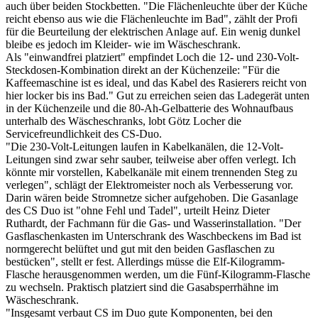
auch über beiden Stockbetten. "Die Flächenleuchte über der Küche
reicht ebenso aus wie die Flächenleuchte im Bad", zählt der Profi
für die Beurteilung der elektrischen Anlage auf. Ein wenig dunkel
bleibe es jedoch im Kleider- wie im Wäscheschrank.
Als "einwandfrei platziert" empfindet Loch die 12- und 230-Volt-
Steckdosen-Kombination direkt an der Küchenzeile: "Für die
Kaffeemaschine ist es ideal, und das Kabel des Rasierers reicht von
hier locker bis ins Bad." Gut zu erreichen seien das Ladegerät unten
in der Küchenzeile und die 80-Ah-Gelbatterie des Wohnaufbaus
unterhalb des Wäscheschranks, lobt Götz Locher die
Servicefreundlichkeit des CS-Duo.
"Die 230-Volt-Leitungen laufen in Kabelkanälen, die 12-Volt-
Leitungen sind zwar sehr sauber, teilweise aber offen verlegt. Ich
könnte mir vorstellen, Kabelkanäle mit einem trennenden Steg zu
verlegen", schlägt der Elektromeister noch als Verbesserung vor.
Darin wären beide Stromnetze sicher aufgehoben. Die Gasanlage
des CS Duo ist "ohne Fehl und Tadel", urteilt Heinz Dieter
Ruthardt, der Fachmann für die Gas- und Wasserinstallation. "Der
Gasflaschenkasten im Unterschrank des Waschbeckens im Bad ist
normgerecht belüftet und gut mit den beiden Gasflaschen zu
bestücken", stellt er fest. Allerdings müsse die Elf-Kilogramm-
Flasche herausgenommen werden, um die Fünf-Kilogramm-Flasche
zu wechseln. Praktisch platziert sind die Gasabsperrhähne im
Wäscheschrank.
"Insgesamt verbaut CS im Duo gute Komponenten, bei den