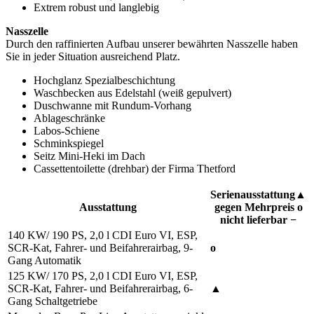
Extrem robust und langlebig
Nasszelle
Durch den raffinierten Aufbau unserer bewährten Nasszelle haben
Sie in jeder Situation ausreichend Platz.
Hochglanz Spezialbeschichtung
Waschbecken aus Edelstahl (weiß gepulvert)
Duschwanne mit Rundum-Vorhang
Ablageschränke
Labos-Schiene
Schminkspiegel
Seitz Mini-Heki im Dach
Cassettentoilette (drehbar) der Firma Thetford
Serienausstattung▲
Ausstattung
gegen Mehrpreis o
nicht lieferbar −
140 KW/ 190 PS, 2,0 l CDI Euro VI, ESP,
SCR-Kat, Fahrer- und Beifahrerairbag, 9-
o
Gang Automatik
125 KW/ 170 PS, 2,0 l CDI Euro VI, ESP,
SCR-Kat, Fahrer- und Beifahrerairbag, 6-
▲
Gang Schaltgetriebe