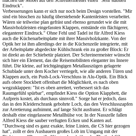
machen die Möbel auf den Schreinermeister einen "Sehr stabilen
Eindruck".
Verbesserungen kann er sich nur noch beim Design vorstellen. "Mir
sind ein bisschen zu häufig überstehende Kantenleisten verarbeitet.
Wären sie teilweise plan gefräst und ebenso gerundet wie die mit
Massivholzleisten eingefassten Klappen, entstände ein flächigerer,
eleganterer Eindruck." Ohne Fehl und Tadel ist für Alfred Kiess
auch die Küchenarbeitsplatte mit ihrer Massivholzkante. Von der
Optik her ist ihm allerdings der in die Küchenzeile integrierte, mit
der Arbeitsplatte abgedeckte Kühlschrank ein zu großer Block: Er
ist direkt an der Schiebetür platziert. Der Schreinermeister wünscht
sich hier ein Element, das die Reisemobilisten eleganter ins Innere
führt. Die kleine, auf leichtgängigen Metallauszügen gelagerte
Schublade unter dem Kocher verriegelt, wie alle anderen Türen und
Klappen auch, ein Push-Lock-Verschluss in Alu-Optik. Ein Blick
aufs obere Stockbett offenbart die Möglichkeit, es nach oben
wegzuklappen: "Ist es oben arretiert, verbessert sich das
Raumgefühl spürbar", empfindet Kiess die Option Klappbett, die
Aufpreis kostet, als durchaus sinnvoll." Sorge hat er jedoch, dass
das in den Kleiderschrank gebohrte Loch, das den Verschlusszapfen
zur Arretierung aufnimmt, auf lange Sicht ausfranst. Er schlägt
deshalb eine eingelassene Metallhülse vor. In der Nasszelle fallen
Alfred Kiess die sauber verfugten Ecken und Kanten auf.
"Durchweg sind es ganz exakte, feine Linien, die CS hier gezogen
hat", zollt er den Ausbauern großes Lob im Umgang mit der