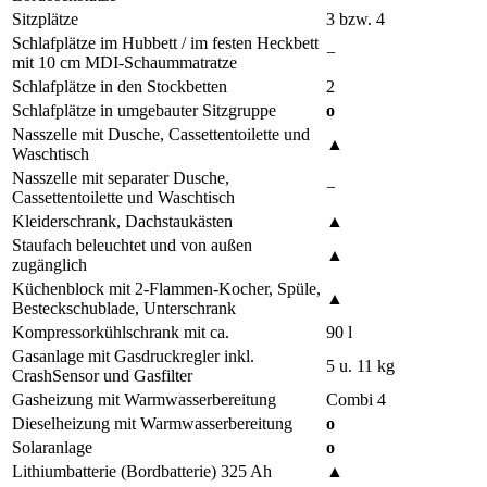
Sitzplätze
3 bzw. 4
Schlafplätze im Hubbett / im festen Heckbett
−
mit 10 cm MDI-Schaummatratze
Schlafplätze in den Stockbetten
2
Schlafplätze in umgebauter Sitzgruppe
o
Nasszelle mit Dusche, Cassettentoilette und
▲
Waschtisch
Nasszelle mit separater Dusche,
−
Cassettentoilette und Waschtisch
Kleiderschrank, Dachstaukästen
▲
Staufach beleuchtet und von außen
▲
zugänglich
Küchenblock mit 2-Flammen-Kocher, Spüle,
▲
Besteckschublade, Unterschrank
Kompressorkühlschrank mit ca.
90 l
Gasanlage mit Gasdruckregler inkl.
5 u. 11 kg
CrashSensor und Gasfilter
Gasheizung mit Warmwasserbereitung
Combi 4
Dieselheizung mit Warmwasserbereitung
o
Solaranlage
o
Lithiumbatterie (Bordbatterie) 325 Ah
▲