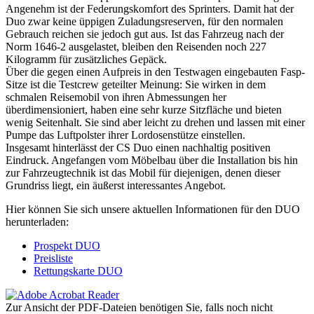
Angenehm ist der Federungskomfort des Sprinters. Damit hat der
Duo zwar keine üppigen Zuladungsreserven, für den normalen
Gebrauch reichen sie jedoch gut aus. Ist das Fahrzeug nach der
Norm 1646-2 ausgelastet, bleiben den Reisenden noch 227
Kilogramm für zusätzliches Gepäck.
Über die gegen einen Aufpreis in den Testwagen eingebauten Fasp-
Sitze ist die Testcrew geteilter Meinung: Sie wirken in dem
schmalen Reisemobil von ihren Abmessungen her
überdimensioniert, haben eine sehr kurze Sitzfläche und bieten
wenig Seitenhalt. Sie sind aber leicht zu drehen und lassen mit einer
Pumpe das Luftpolster ihrer Lordosenstütze einstellen.
Insgesamt hinterlässt der CS Duo einen nachhaltig positiven
Eindruck. Angefangen vom Möbelbau über die Installation bis hin
zur Fahrzeugtechnik ist das Mobil für diejenigen, denen dieser
Grundriss liegt, ein äußerst interessantes Angebot.
Hier können Sie sich unsere aktuellen Informationen für den DUO
herunterladen:
Prospekt DUO
Preisliste
Rettungskarte DUO
Zur Ansicht der PDF-Dateien benötigen Sie, falls noch nicht