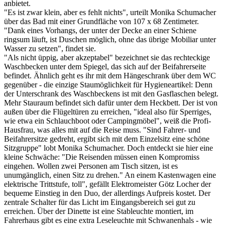
anbietet.
"Es ist zwar klein, aber es fehlt nichts", urteilt Monika Schumacher
über das Bad mit einer Grundfläche von 107 x 68 Zentimeter.
"Dank eines Vorhangs, der unter der Decke an einer Schiene
ringsum läuft, ist Duschen möglich, ohne das übrige Mobiliar unter
Wasser zu setzen", findet sie.
"Als nicht üppig, aber akzeptabel" bezeichnet sie das rechteckige
Waschbecken unter dem Spiegel, das sich auf der Beifahrerseite
befindet. Ähnlich geht es ihr mit dem Hängeschrank über dem WC
gegenüber - die einzige Staumöglichkeit für Hygieneartikel: Denn
der Unterschrank des Waschbeckens ist mit den Gasflaschen belegt.
Mehr Stauraum befindet sich dafür unter dem Heckbett. Der ist von
außen über die Flügeltüren zu erreichen, "ideal also für Sperriges,
wie etwa ein Schlauchboot oder Campingmöbel", weiß die Profi-
Hausfrau, was alles mit auf die Reise muss. "Sind Fahrer- und
Beifahrersitze gedreht, ergibt sich mit dem Einzelsitz eine schöne
Sitzgruppe" lobt Monika Schumacher. Doch entdeckt sie hier eine
kleine Schwäche: "Die Reisenden müssen einen Kompromiss
eingehen. Wollen zwei Personen am Tisch sitzen, ist es
unumgänglich, einen Sitz zu drehen." An einem Kastenwagen eine
elektrische Trittstufe, toll", gefällt Elektromeister Götz Locher der
bequeme Einstieg in den Duo, der allerdings Aufpreis kostet. Der
zentrale Schalter für das Licht im Eingangsbereich sei gut zu
erreichen. Über der Dinette ist eine Stableuchte montiert, im
Fahrerhaus gibt es eine extra Leseleuchte mit Schwanenhals - wie