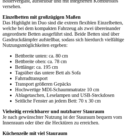
isolierverglast, aufstellbar und mit integrierten Kombirollos
versehen.
Einzelbetten mit großzügigen Maßen
Das Highlight im Duo sind die extrem flexiblen Einzelbetten,
welche bei dem kompakten Fahrzeug als zwei übereinander
angeordnete Betten ausgeführt sind. Beide Betten sind über
Gasdruckdämpfer aufstellbar, sodass sich hierdurch vielfältige
Nutzungsmöglichkeiten ergeben:
Bettbreite unten: ca. 80 cm
Bettbreite oben: ca. 78 cm
Bettlänge: ca. 195 cm
Tagsüber das untere Bett als Sofa
Fahrradtransport
Transport größeren Gepäcks
Hochwertige MDI-Schaummatratze 10 cm
Ablagetaschen, Leselampen und USB-Steckdosen
Seitliche Fenster an jedem Bett: 70 x 30 cm
Vielseitig erreichbarer und nutzbarer Stauraum
Je nach gewünschter Nutzung ist der Stauraum bequem vom
Innenraum oder über die Hecktüren zu erreichen.
Küchenzeile mit viel Stauraum