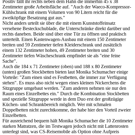
Positiv fällt ihr rechts neben dem Hahn die immerhin 45 x 38
Zentimeter große Arbeitsfläche auf. "Auch der Waeco-Kompressor-
Kühlschrank mit einem Volumen von 90 Litern reicht für die
zweiköpfige Besatzung gut aus."
Nicht anders urteilt sie über die mit einem Kunststoffeinsatz
versehene Besteckschublade, die Unterschränke direkt darüber und
rechts daneben. Beide sind über eine Tür zu öffnen und praktisch
unterteilt. Einen Kastenwagen-Ausbau mit einem 150 Zentimeter
breiten und 59 Zentimeter tiefen Kleiderschrank und zusätzlich
einem 132 Zentimeter hohen, 49 Zentimeter breiten und 30
Zentimeter tiefen Wäscheschrank empfindet sie als "eine feine
Sache".
Auch die 184 x 71 Zentimeter (oben) und 188 x 80 Zentimeter
(unten) großen Stockbetten bieten laut Monika Schumacher einige
Vorteile: "Zum einen sind es Festbetten, die immer zur Verfügung
stehen". Es muss also nicht wegen eines kleinen Nickerchens die
Sitzgruppe umgebaut werden. "Zum anderen nehmen sie nur den
Raum eines Einzelbettes ein." Durch die Kombination Stockbetten
und spezielle Sitzgruppe werde in dem Duo erst der großzügige
Küchen- und Schrankbereich möglich. Wer mit schmalen
Doppelbetten nicht zurechtkomme, der habe hier den Vorteil zweier
Einzelbetten.
Für ausreichend bequem hält Monika Schumacher die 10 Zentimeter
starken Matratzen, die im Testwagen jedoch nicht mit Lattenrosten
unterlegt sind, was CS-Reisemobile als Option ohne Aufpreis