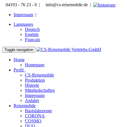
04193 - 76 23 - 0 |
info@cs-reisemobile.de |
Impressum
|
Languages
Deutsch
English
Français
Toggle navigation
Home
Homepage
Profil
CS-Reisemobile
Produktion
Historie
Mitgliedschaften
Impressum
Anfahrt
Reisemobile
Basisfahrzeuge
CORONA
COSMO
DUO