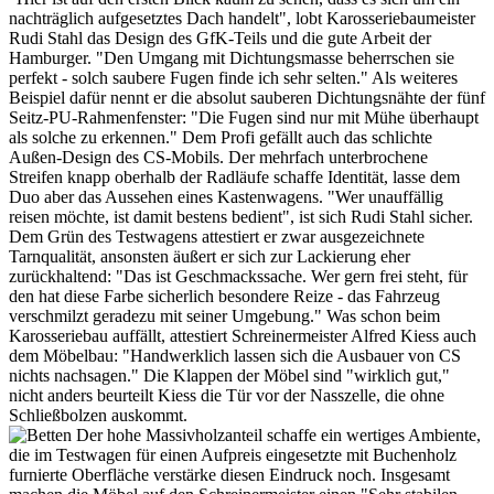
nachträglich aufgesetztes Dach handelt", lobt Karosseriebaumeister
Rudi Stahl das Design des GfK-Teils und die gute Arbeit der
Hamburger. "Den Umgang mit Dichtungsmasse beherrschen sie
perfekt - solch saubere Fugen finde ich sehr selten." Als weiteres
Beispiel dafür nennt er die absolut sauberen Dichtungsnähte der fünf
Seitz-PU-Rahmenfenster: "Die Fugen sind nur mit Mühe überhaupt
als solche zu erkennen." Dem Profi gefällt auch das schlichte
Außen-Design des CS-Mobils. Der mehrfach unterbrochene
Streifen knapp oberhalb der Radläufe schaffe Identität, lasse dem
Duo aber das Aussehen eines Kastenwagens. "Wer unauffällig
reisen möchte, ist damit bestens bedient", ist sich Rudi Stahl sicher.
Dem Grün des Testwagens attestiert er zwar ausgezeichnete
Tarnqualität, ansonsten äußert er sich zur Lackierung eher
zurückhaltend: "Das ist Geschmackssache. Wer gern frei steht, für
den hat diese Farbe sicherlich besondere Reize - das Fahrzeug
verschmilzt geradezu mit seiner Umgebung." Was schon beim
Karosseriebau auffällt, attestiert Schreinermeister Alfred Kiess auch
dem Möbelbau: "Handwerklich lassen sich die Ausbauer von CS
nichts nachsagen." Die Klappen der Möbel sind "wirklich gut,"
nicht anders beurteilt Kiess die Tür vor der Nasszelle, die ohne
Schließbolzen auskommt.
Der hohe Massivholzanteil schaffe ein wertiges Ambiente,
die im Testwagen für einen Aufpreis eingesetzte mit Buchenholz
furnierte Oberfläche verstärke diesen Eindruck noch. Insgesamt