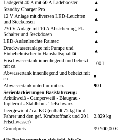
Ladegerät 40 A mit 60 A Ladebooster
▲
Standby Charger Pro
▲
12 V Anlage mit diversen LED-Leuchten
▲
und Steckdosen
230 V Anlage mit 10 A Absicherung, FI-
▲
Schalter und Steckdosen
LED-Außenleuchte Raintec
▲
Druckwasseranlage mit Pumpe und
▲
Einhebelmischer in Haushaltsqualität
Frischwassertank innenliegend und beheizt
100 l
mit ca.
Abwassertank innenliegend und beheizt mit
o
ca.
Abwassertank unterflur mit ca.
90 l
Serienlackierungen Basisfahrzeug:
Arktikweiß - Camperweiß - Blaugrau -
Jupiterrot - Stahlblau - Tiefschwarz
Leergewicht / ca. KG (enthält 75 kg für d.
Fahrer und den gef. Kraftstofftank und 20 l
2.829 kg
Frischwasser)
Grundpreis
99.500,00 €