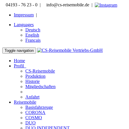
04193 - 76 23 - 0 |
info@cs-reisemobile.de |
Impressum
|
Languages
Deutsch
English
Français
Toggle navigation
Home
Profil
CS-Reisemobile
Produktion
Historie
Mitgliedschaften
Impressum
Anfahrt
Reisemobile
Basisfahrzeuge
CORONA
COSMO
DUO
DUO INDEPENDENT