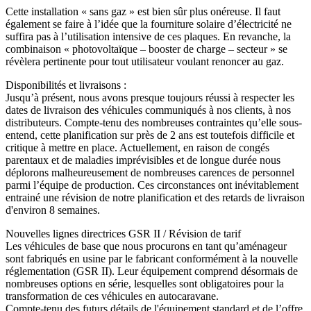
Cette installation « sans gaz » est bien sûr plus onéreuse. Il faut
également se faire à l’idée que la fourniture solaire d’électricité ne
suffira pas à l’utilisation intensive de ces plaques. En revanche, la
combinaison « photovoltaïque – booster de charge – secteur » se
révèlera pertinente pour tout utilisateur voulant renoncer au gaz.
Disponibilités et livraisons :
Jusqu’à présent, nous avons presque toujours réussi à respecter les
dates de livraison des véhicules communiqués à nos clients, à nos
distributeurs. Compte-tenu des nombreuses contraintes qu’elle sous-
entend, cette planification sur près de 2 ans est toutefois difficile et
critique à mettre en place. Actuellement, en raison de congés
parentaux et de maladies imprévisibles et de longue durée nous
déplorons malheureusement de nombreuses carences de personnel
parmi l’équipe de production. Ces circonstances ont inévitablement
entrainé une révision de notre planification et des retards de livraison
d'environ 8 semaines.
Nouvelles lignes directrices GSR II / Révision de tarif
Les véhicules de base que nous procurons en tant qu’aménageur
sont fabriqués en usine par le fabricant conformément à la nouvelle
réglementation (GSR II). Leur équipement comprend désormais de
nombreuses options en série, lesquelles sont obligatoires pour la
transformation de ces véhicules en autocaravane.
Compte-tenu des futurs détails de l'équipement standard et de l’offre