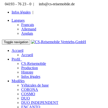
04193 - 76 23 - 0 |
info@cs-reisemobile.de
Infos légales
|
Langues
Français
Allemand
Anglais
Toggle navigation
Accueil
Accueil
Profil
CS-Reisemobile
Production
Histoire
Infos légales
Modèles
Véhicules de base
CORONA
COSMO
DUO
DUO INDEPENDENT
ENCANTO